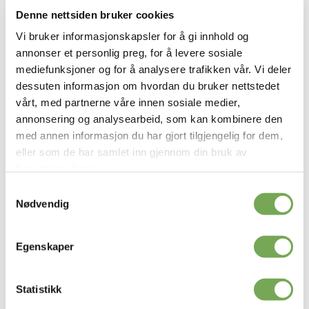
Denne nettsiden bruker cookies
Vi bruker informasjonskapsler for å gi innhold og
Etternavn:
annonser et personlig preg, for å levere sosiale
mediefunksjoner og for å analysere trafikken vår. Vi deler
dessuten informasjon om hvordan du bruker nettstedet
Epost:
vårt, med partnerne våre innen sosiale medier,
annonsering og analysearbeid, som kan kombinere den
med annen informasjon du har gjort tilgjengelig for dem,
Interessert i aktiviteter og nyheter for:
eller som de har samlet inn gjennom din bruk av
tjenestene deres.
Virksomheter
Samtykkevalg
Privatpersoner
Nødvendig
Egenskaper
Statistikk