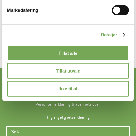
Folkekortet
#randabergarena
Markedsføring
Nyhetsbrev
Detaljer
Tillat alle
Fotball
Bursdag
Tillat utvalg
Kontakt oss
Ikke tillat
Nyhetsbrev
Personvernerklæring & åpenhetsloven
Tilgjengelighetserklæring